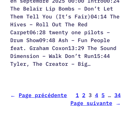
en septembre 2025 00:00 Intro00:24
The Belair Lip Bombs – Don’t Let
Them Tell You (It’s Fair)04:14 The
Hives – Roll Out The Red
Carpet06:28 twenty one pilots –
Drum Show09:48 Ash – Fun People
feat. Graham Coxon13:29 The Sound
Dimension – Walk Don’t Run15:44
Tyler, The Creator – Big…
←
Page précédente
1
2
3
4
5
…
34
Page suivante
→