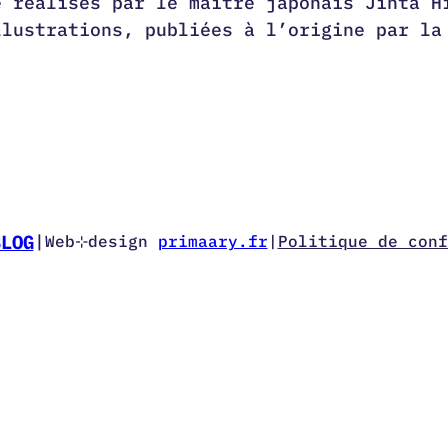
e réalisés par le maître japonais Jinta H
llustrations, publiées à l’origine par la
BLOG
|
Web⊹design
primaary.fr
|
Politique de conf