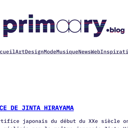
cueil
Art
Design
Mode
Musique
News
Web
Inspirat
CE DE JINTA HIRAYAMA
rtifice japonais du début du XXe siècle o