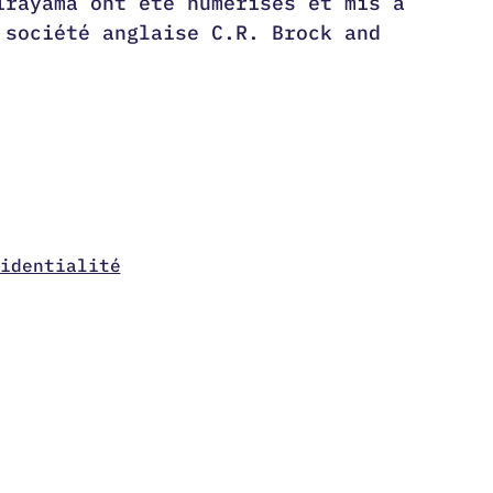
irayama ont été numérisés et mis à
 société anglaise C.R. Brock and
identialité