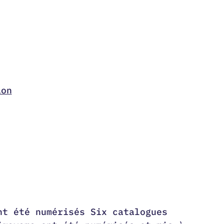
ion
nt été numérisés Six catalogues