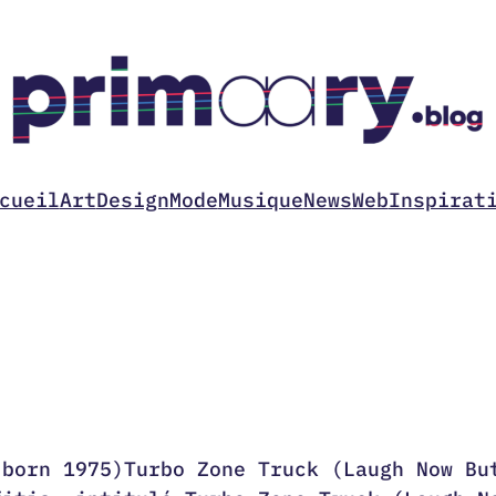
cueil
Art
Design
Mode
Musique
News
Web
Inspirat
 born 1975)Turbo Zone Truck (Laugh Now Bu