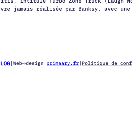
fitis, intitulé Turbo Zone Truck (Laugh N
uvre jamais réalisée par Banksy, avec une
BLOG
|
Web⊹design
primaary.fr
|
Politique de conf