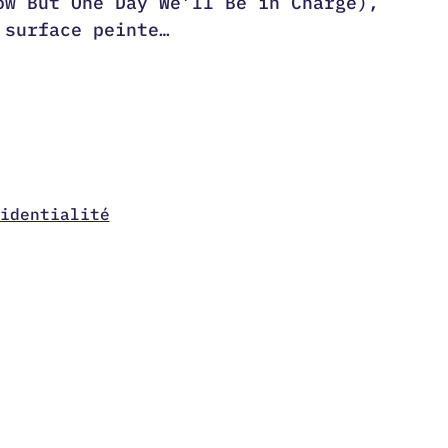
ow But One Day We’ll Be in Charge),
 surface peinte…
identialité