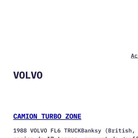
Aller
au
contenu
Ac
VOLVO
CAMION TURBO ZONE
1988 VOLVO FL6 TRUCKBanksy (British,