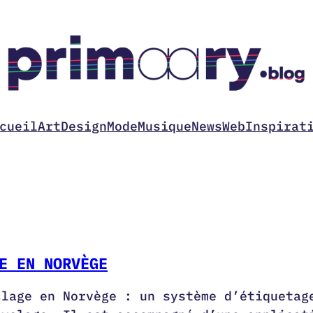
cueil
Art
Design
Mode
Musique
News
Web
Inspirat
E EN NORVÈGE
clage en Norvège : un système d’étiquetag