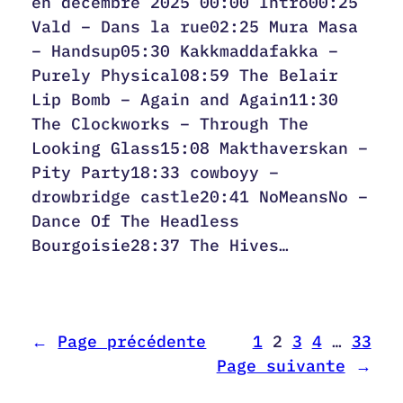
en décembre 2025 00:00 Intro00:25
Vald – Dans la rue02:25 Mura Masa
– Handsup05:30 Kakkmaddafakka –
Purely Physical08:59 The Belair
Lip Bomb – Again and Again11:30
The Clockworks – Through The
Looking Glass15:08 Makthaverskan –
Pity Party18:33 cowboyy –
drowbridge castle20:41 NoMeansNo –
Dance Of The Headless
Bourgoisie28:37 The Hives…
←
Page précédente
1
2
3
4
…
33
Page suivante
→