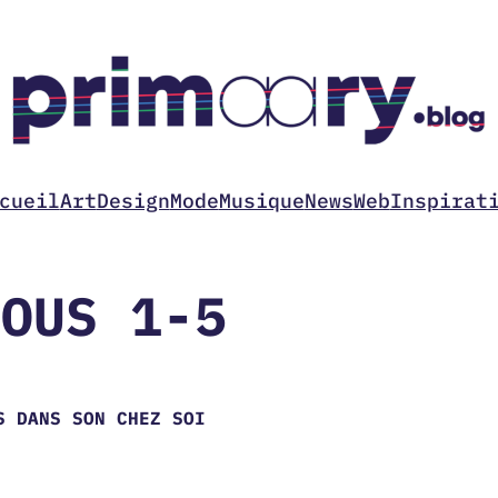
cueil
Art
Design
Mode
Musique
News
Web
Inspirat
NOUS 1-5
S DANS SON CHEZ SOI