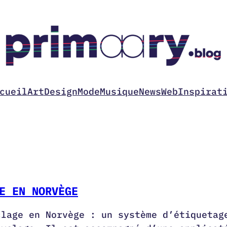
cueil
Art
Design
Mode
Musique
News
Web
Inspirat
E EN NORVÈGE
clage en Norvège : un système d’étiquetag