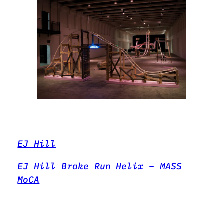
EJ Hill
EJ Hill Brake Run Helix – MASS
MoCA