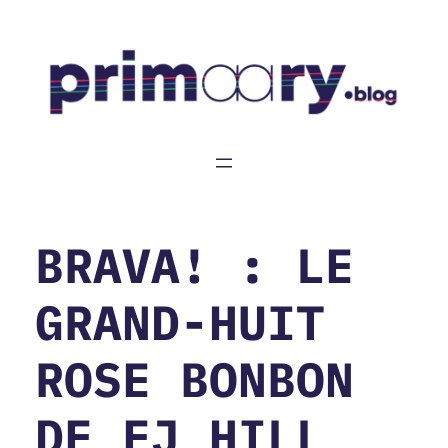
Aller
au
contenu
BRAVA! : LE
GRAND-HUIT
ROSE BONBON
DE EJ HILL